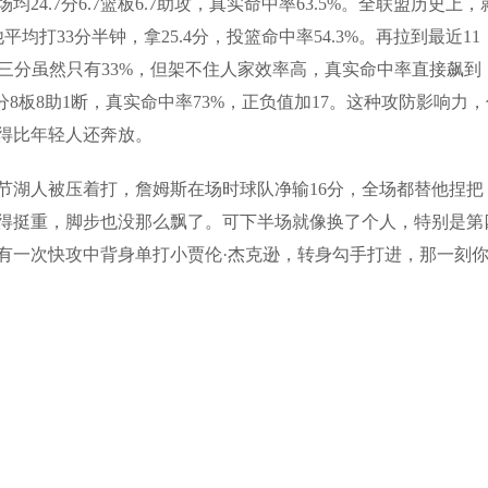
4.7分6.7篮板6.7助攻，真实命中率63.5%。全联盟历史上，
打33分半钟，拿25.4分，投篮命中率54.3%。再拉到最近11
56%，三分虽然只有33%，但架不住人家效率高，真实命中率直接飙到
9分8板8助1断，真实命中率73%，正负值加17。这种攻防影响力
得比年轻人还奔放。
节湖人被压着打，詹姆斯在场时球队净输16分，全场都替他捏把
得挺重，脚步也没那么飘了。可下半场就像换了个人，特别是第
有一次快攻中背身单打小贾伦·杰克逊，转身勾手打进，那一刻