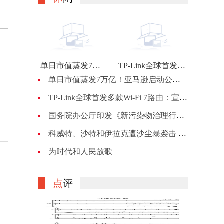
单日市值蒸发7万亿！亚马逊启动公司最大规模裁员：计划裁员约1万人
TP-Link全球首发多款Wi-Fi 7路由：宣称BE900的峰值网速可达24Gbps
单日市值蒸发7万亿！亚马逊启动公司最大规模裁员：计划裁员约1万人
TP-Link全球首发多款Wi-Fi 7路由：宣称BE900的峰值网速可达24Gbps
国务院办公厅印发《新污染物治理行动方案》
科威特、沙特和伊拉克遭沙尘暴袭击 机场、机关等关闭
为时代和人民放歌
点
评