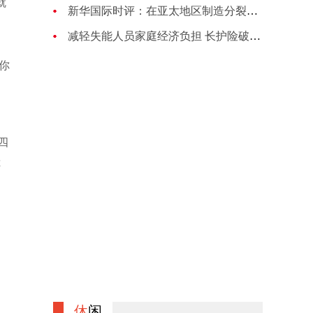
就
新华国际时评：在亚太地区制造分裂对抗的图谋注定失败
减轻失能人员家庭经济负担 长护险破局养老困境
，你
四
你
休
闲