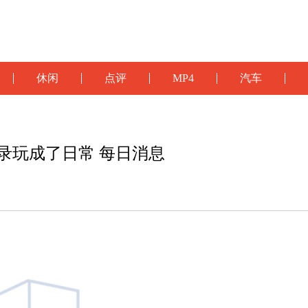
休闲
点评
MP4
汽车
纪录玩成了日常 每日消息