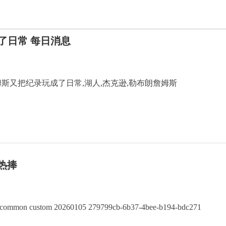
了日常 每日消息
詹姆斯又把纪录玩成了日常,湖人,杰克逊,勒布朗詹姆斯
热捧
com cn common custom 20260105 279799cb-6b37-4bee-b194-bdc271