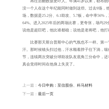
再往后翻数据更吓人。年满41岁以来，勒布朗场均2
没一个人在这个年纪能同时做到这些。过去9场，他平均
场，数据是25.2分、6.1助攻、5.7板，命中率
64%。进入2025年后的两场比赛，更夸张，场均2
说他是超巨吧，他比谁都稳；说他是老将吧，他打
比赛那天斯台普斯中心的气氛也不一样。第一
汗。那时候镜头扫过他，汗水顺着脖子往下淌，喘
节，连续两次突破分球助攻队友底角三分命中，还
真会觉得时间在他身上失灵了。
标签：
湖人
杰克逊
勒布朗詹姆斯
多伦多猛龙
上一篇：
今日申购：至信股份、科马材料
下一篇：
最后一页