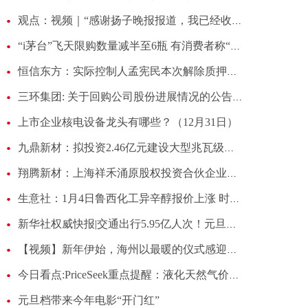
观点：视频｜“感谢扬子晚报报道，我已经收到旅游俱乐部2000元退款了”
“i茅台”飞天限购数量减半至6瓶 有消费者称“天天蹲点还是抢不到”|每日热点
恒信东方：实际控制人孟宪民本次解除质押股份数量为550万股
三环集团: 关于回购公司股份进展情况的公告内容摘要_热点
上市企业核电设备龙头有哪些？（12月31日）
九鼎新材：拟投资2.46亿元建设大型兆瓦级风电叶片生产线项目
翔腾新材：上海祥禾涌原股权投资合伙企业（有限合伙）等一致行动人持股比例已降至8.00%|前沿资讯
生意社：1月4日鲁西化工异辛醇报价上涨 时快讯
新华社权威快报|交通出行5.95亿人次！元旦假期共赴“诗和远方”
【视频】新年伊始，海州以最暖的仪式感迎接八方来客！ 要闻速递
今日看点:PriceSeek重点提醒：液化天然气价格下跌7.8%
元旦档带来今年电影“开门红”