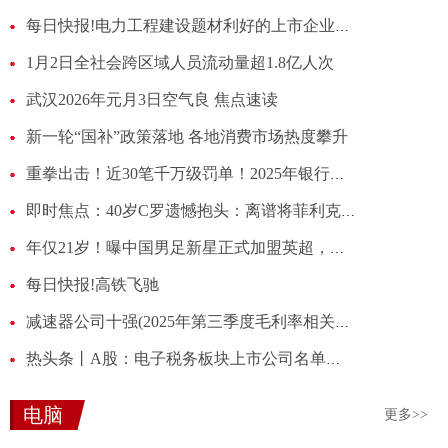
每日快报!电力工程建设题材利好的上市企业，这份名单别错过！（2025/12/31）
1月2日全社会跨区域人员流动量超1.8亿人次
武汉2026年元月3日空气良 焦点速读
新一轮“国补”政策落地 各地消费市场热度攀升
重拳出击！近30笔千万级罚单！2025年银行业罚单大盘点-最资讯
即时焦点：40岁C罗遗憾抱头：离谱将菲利克斯妙传停给对方门将，队友傻眼
年仅21岁！曝中国男足新星正式加盟英超，已签合同，亚洲杯后官宣
每日快报!高铁飞驰
减速器公司十强(2025年第三季度毛利率相关公司排行榜)|焦点快看
热头条丨A股：电子税务板块上市公司名单！（2025/12/31）
电脑
更多>>