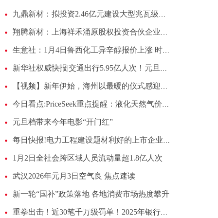
九鼎新材：拟投资2.46亿元建设大型兆瓦级风电叶片生产线项目
翔腾新材：上海祥禾涌原股权投资合伙企业（有限合伙）等一致行动人持股比例已降至8.00%|前沿资讯
生意社：1月4日鲁西化工异辛醇报价上涨 时快讯
新华社权威快报|交通出行5.95亿人次！元旦假期共赴“诗和远方”
【视频】新年伊始，海州以最暖的仪式感迎接八方来客！ 要闻速递
今日看点:PriceSeek重点提醒：液化天然气价格下跌7.8%
元旦档带来今年电影“开门红”
每日快报!电力工程建设题材利好的上市企业，这份名单别错过！（2025/12/31）
1月2日全社会跨区域人员流动量超1.8亿人次
武汉2026年元月3日空气良 焦点速读
新一轮“国补”政策落地 各地消费市场热度攀升
重拳出击！近30笔千万级罚单！2025年银行业罚单大盘点-最资讯