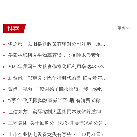
推荐
更多>>
伊之密：以旧换新政策有望对公司注塑、压铸装备及自动化整体解决方案等形成需求传导|最资讯
岳阳林纸切入生物基赛道，1500吨木质素年度订单落地，公司称对经营业绩“有积极影响” 最新
2025年我国三大粮食作物化肥利用率达43.3%
新资讯：郭施亮：巴菲特时代落幕 伯克希尔会变成平庸公司吗？
观点：视频｜“感谢扬子晚报报道，我已经收到旅游俱乐部2000元退款了”
“i茅台”飞天限购数量减半至6瓶 有消费者称“天天蹲点还是抢不到”|每日热点
恒信东方：实际控制人孟宪民本次解除质押股份数量为550万股
三环集团: 关于回购公司股份进展情况的公告内容摘要_热点
上市企业核电设备龙头有哪些？（12月31日）