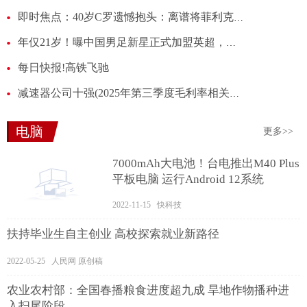
即时焦点：40岁C罗遗憾抱头：离谱将菲利克斯妙传停给对方门将，队友傻眼
年仅21岁！曝中国男足新星正式加盟英超，已签合同，亚洲杯后官宣
每日快报!高铁飞驰
减速器公司十强(2025年第三季度毛利率相关公司排行榜)|焦点快看
电脑
更多>>
7000mAh大电池！台电推出M40 Plus
平板电脑 运行Android 12系统
2022-11-15 快科技
扶持毕业生自主创业 高校探索就业新路径
2022-05-25 人民网 原创稿
农业农村部：全国春播粮食进度超九成 旱地作物播种进
入扫尾阶段