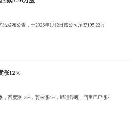
元回购5.26万股
品发布公告，于2026年1月2日该公司斥资195 22万
涨12%
，百度涨12%，蔚来涨4%，哔哩哔哩、阿里巴巴涨3