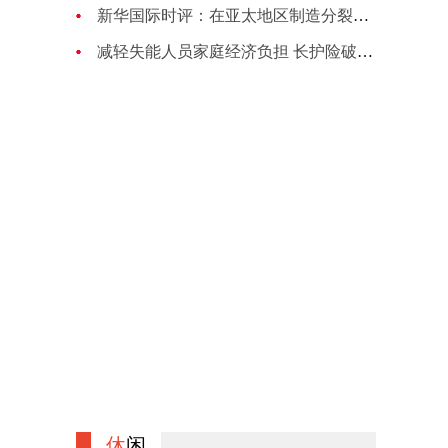
新华国际时评：在亚太地区制造分裂对抗的图谋注定失败
减轻失能人员家庭经济负担 长护险破局养老困境
休
闲