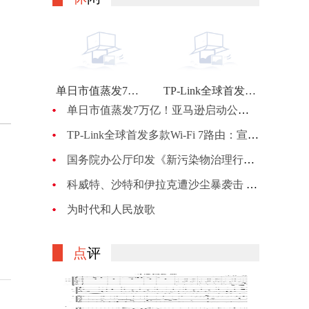
单日市值蒸发7万亿！亚马逊启动公司最大规模裁员：计划裁员约1万人
TP-Link全球首发多款Wi-Fi 7路由：宣称BE900的峰值网速可达24Gbps
单日市值蒸发7万亿！亚马逊启动公司最大规模裁员：计划裁员约1万人
TP-Link全球首发多款Wi-Fi 7路由：宣称BE900的峰值网速可达24Gbps
国务院办公厅印发《新污染物治理行动方案》
科威特、沙特和伊拉克遭沙尘暴袭击 机场、机关等关闭
为时代和人民放歌
点
评