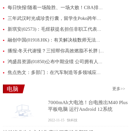
每日快报!随着一场险胜、一场大败！CBA排名又乱了：榜首易主，北京跌出前3
三年武汉时光成珍贵行囊，留学生Poko跨年夜寄情祝福
新琪安(02573)：毛煜获提名担任非职工代表监事
融创中国(01918.HK)：有关解决核数师无法作出意见的行动计划实施情况的季度更新内容摘要-新资讯
播报:冬天代谢慢？三招帮你高效燃脂不长胖 | 科学减重一起来
鸿盛昌资源(01850)公布中期业绩 公司拥有人应占亏损297万港元 同比盈转亏 即时
焦点热文：多部门：在汽车制造等多领域应用推广再生材料
电脑
更多>>
7000mAh大电池！台电推出M40 Plus
平板电脑 运行Android 12系统
2022-11-15 快科技