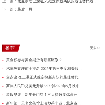
上一篇：
焦点滚动:上港正式敲定徐新离队的最佳替代者，已让他转会加盟，值得期待
下一篇：
最后一页
推荐
更多>>
黄金积存与黄金期货有哪些区别？
汽车热管理前十排名-2025年第三季度相关股票毛利率榜单
焦点滚动:上港正式敲定徐新离队的最佳替代者，已让他转会加盟，值得期待
离岸人民币兑美元升破6.97 创2023年5月以来新高-速递
港股早评：新年开门红！三大指数集体高开，科技股普涨-独家焦点
新年第一天老舍茶馆上演炒茶非遗，北京市民喝上“早春茶”