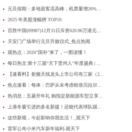
元旦假期：多地迎客流高峰，机票量增26%酒店增1.2倍_新动态
2025 年美股涨幅榜 TOP10
百胜中国(09987)12月31日斥资620.96万港元回购1.68万股_观热点
天安门广场举行元旦升旗仪式_焦点热闻
观热点：2026“国补”来了，一图读懂！
每日热文:第十三届“天下贵州人”年度盛典 | 勘设股份桥梁工程师赵凯 ：让贵州造跨越长江
【速看料】射频天线龙头上市公司有三家（2025/12/31）
焦点速看：每体：巴萨从未考虑租借贝拉尔多，恩里克已决定将其留至六月
热消息：五菱开年礼 购指定新能源车型立享购置税补贴
上港冬窗引进的多名新援！还能代表球队踢本赛季亚冠吗？引发热议 观焦点
这些新规，今起影响你我生活！_观天下
雷军公布小米汽车新年福利-观天下