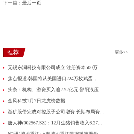
下一篇：
最后一页
推荐
更多>>
无锡东澜科技有限公司成立 注册资本500万人民币-热点评
焦点报道:韩国将从美国进口224万枚鸡蛋，应对禽流感可能造成的供应短缺
头条：机构、游资买入逾2.52亿元 邵阳液压股价收获“20CM”涨停
金风科技1月7日龙虎榜数据
浙矿股份完成对控股子公司增资 长期布局资源领域业务
唐人神(002567.SZ)：12月生猪销售收入6.27亿元