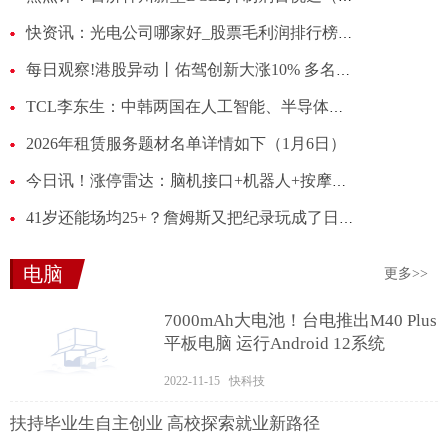
快资讯：光电公司哪家好_股票毛利润排行榜（2025第三季度）
每日观察!港股异动丨佑驾创新大涨10% 多名股东自愿延长限售期 董事长刘国清增持5万股
TCL李东生：中韩两国在人工智能、半导体显示等新兴领域合作潜力巨大
2026年租赁服务题材名单详情如下（1月6日）
今日讯！涨停雷达：脑机接口+机器人+按摩椅+AI大模型 荣泰健康触及涨停
41岁还能场均25+？詹姆斯又把纪录玩成了日常 每日消息
电脑
更多>>
7000mAh大电池！台电推出M40 Plus
平板电脑 运行Android 12系统
2022-11-15 快科技
扶持毕业生自主创业 高校探索就业新路径