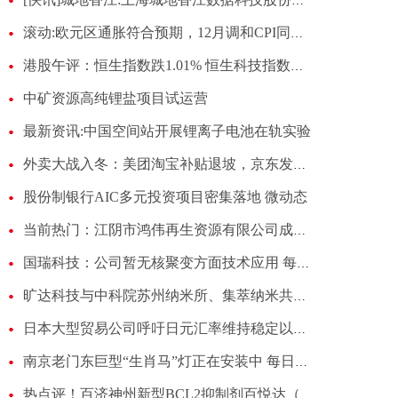
[快讯]城地香江:上海城地香江数据科技股份有限公司前期已披露重要项目进展_微资讯
滚动:欧元区通胀符合预期，12月调和CPI同比上涨2%
港股午评：恒生指数跌1.01% 恒生科技指数跌1.65%
中矿资源高纯锂盐项目试运营
最新资讯:中国空间站开展锂离子电池在轨实验
外卖大战入冬：美团淘宝补贴退坡，京东发起区域暗战 微速讯
股份制银行AIC多元投资项目密集落地 微动态
当前热门：江阴市鸿伟再生资源有限公司成立 注册资本5万人民币
国瑞科技：公司暂无核聚变方面技术应用 每日资讯
旷达科技与中科院苏州纳米所、集萃纳米共建联合实验室 拓展纳米柔性智能电子材料新赛道
日本大型贸易公司呼吁日元汇率维持稳定以保护投资
南京老门东巨型“生肖马”灯正在安装中 每日热讯
热点评！百济神州新型BCL2抑制剂百悦达（索托克拉片）在中国获得上市许可