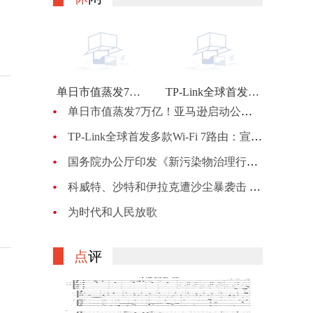
单日市值蒸发7万亿！亚马逊启动公司最大规模裁员：计划裁员约1万人
TP-Link全球首发多款Wi-Fi 7路由：宣称BE900的峰值网速可达24Gbps
单日市值蒸发7万亿！亚马逊启动公司最大规模裁员：计划裁员约1万人
TP-Link全球首发多款Wi-Fi 7路由：宣称BE900的峰值网速可达24Gbps
国务院办公厅印发《新污染物治理行动方案》
科威特、沙特和伊拉克遭沙尘暴袭击 机场、机关等关闭
为时代和人民放歌
点
评