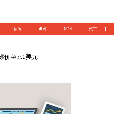
休闲
点评
MP4
汽车
et目标价至390美元