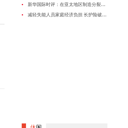
新华国际时评：在亚太地区制造分裂对抗的图谋注定失败
减轻失能人员家庭经济负担 长护险破局养老困境
休
闲