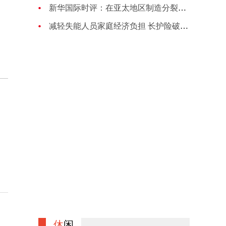
新华国际时评：在亚太地区制造分裂对抗的图谋注定失败
减轻失能人员家庭经济负担 长护险破局养老困境
休
闲