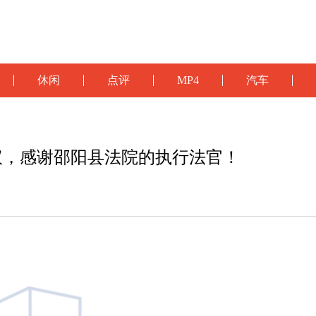
休闲
点评
MP4
汽车
议，感谢邵阳县法院的执行法官！