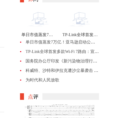
单日市值蒸发7万亿！亚马逊启动公司最大规模裁员：计划裁员约1万人
TP-Link全球首发多款Wi-Fi 7路由：宣称BE900的峰值网速可达24Gbps
单日市值蒸发7万亿！亚马逊启动公司最大规模裁员：计划裁员约1万人
TP-Link全球首发多款Wi-Fi 7路由：宣称BE900的峰值网速可达24Gbps
国务院办公厅印发《新污染物治理行动方案》
科威特、沙特和伊拉克遭沙尘暴袭击 机场、机关等关闭
为时代和人民放歌
点
评