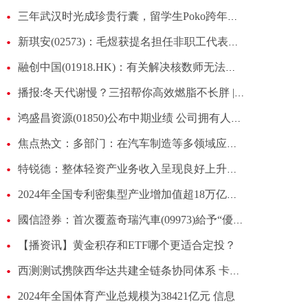
三年武汉时光成珍贵行囊，留学生Poko跨年夜寄情祝福
新琪安(02573)：毛煜获提名担任非职工代表监事
融创中国(01918.HK)：有关解决核数师无法作出意见的行动计划实施情况的季度更新内容摘要-新资讯
播报:冬天代谢慢？三招帮你高效燃脂不长胖 | 科学减重一起来
鸿盛昌资源(01850)公布中期业绩 公司拥有人应占亏损297万港元 同比盈转亏 即时
焦点热文：多部门：在汽车制造等多领域应用推广再生材料
特锐德：整体轻资产业务收入呈现良好上升态势
2024年全国专利密集型产业增加值超18万亿元 精选
國信證券：首次覆蓋奇瑞汽車(09973)給予“優於大市”評級 自主品牌先驅再進化
【播资讯】黄金积存和ETF哪个更适合定投？
西测测试携陕西华达共建全链条协同体系 卡位商业航天千亿元器件赛道 每日关注
2024年全国体育产业总规模为38421亿元 信息