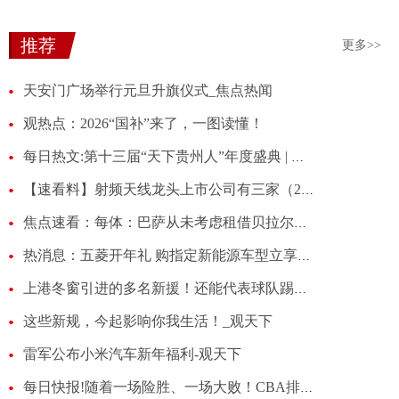
推荐
更多>>
天安门广场举行元旦升旗仪式_焦点热闻
观热点：2026“国补”来了，一图读懂！
每日热文:第十三届“天下贵州人”年度盛典 | 勘设股份桥梁工程师赵凯 ：让贵州造跨越长江
【速看料】射频天线龙头上市公司有三家（2025/12/31）
焦点速看：每体：巴萨从未考虑租借贝拉尔多，恩里克已决定将其留至六月
热消息：五菱开年礼 购指定新能源车型立享购置税补贴
上港冬窗引进的多名新援！还能代表球队踢本赛季亚冠吗？引发热议 观焦点
这些新规，今起影响你我生活！_观天下
雷军公布小米汽车新年福利-观天下
每日快报!随着一场险胜、一场大败！CBA排名又乱了：榜首易主，北京跌出前3