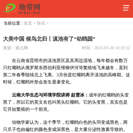
当前位置 :
首页 >
快讯 >
大美中国 候鸟北归丨滇池有了“幼鸥园”
来源：观点网
时间：2023-03-30 10:10:22
在云南省昆明市的滇池景区及其周边湿地，每年都会有数万
只红嘴鸥从俄罗斯东西伯利亚维柳伊河等繁殖地飞来越冬，直到
第二年春季陆续北上飞离。3月份是红嘴鸥离开滇池的高峰期。这
时候，红嘴鸥外形会发生显著变化。
云南大学生态与环境学院讲师 赵雪冰：
成年的红嘴鸥的头变
黑了，所以它的英文名也叫黑头红嘴鸥。它的头变黑，其实也是
它开始繁殖的一个前兆。
动物学家认为，这个季节，红嘴鸥白色的头羽变成黑色，两
只爪子也由偏红的颜色变成深黑色，是大量分泌性激素导致的。