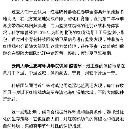
过去人们一直认为，红嘴鸥种群会在春季全部离开滇池越冬
地北飞，在北方繁殖地完成产卵、孵化和育雏，直到第二年秋季
再度带领幼鸟回归滇池。而为监测红嘴鸥的迁徙路线和身体状
况，科学家曾经在2019年为即将北飞的红嘴鸥背上卫星监测小背
包。通过对小背包持续回传的卫星信号进行监测发现，并非所有
红嘴鸥都会跟随大部队到达北方繁殖地，很多不参与繁殖的红嘴
鸥会在跟随大部队北迁中途逗留、停歇，度过夏季繁殖期。
云南大学生态与环境学院讲师 赵雪冰：
最主要的停留地是在
黄河中下游、中游区域，像内蒙古、宁夏，河套平原这一带。
科研团队通过近年来对滇池周边湿地监测还发现，每年有数
百只一岁以下红嘴鸥幼鸟留在滇池海虹湿地水域，不随大部队种
群北迁。
这一发现说明，候鸟会根据外界环境和自身条件，选择最优
化的生存策略；它也提醒人们，对红嘴鸥幼鸟的停留地和栖息地
自然环境，实施有季节针对性的保护措施。