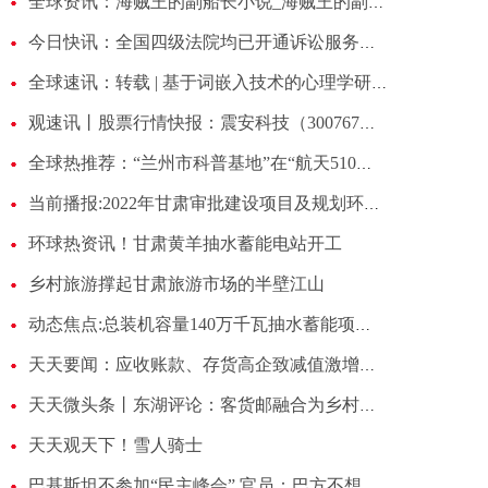
全球资讯：海贼王的副船长小说_海贼王的副船长
今日快讯：全国四级法院均已开通诉讼服务热线，日均解决诉求5.9万件
全球速讯：转载 | 基于词嵌入技术的心理学研究: 方法及应用
观速讯丨股票行情快报：震安科技（300767）3月29日主力资金净卖出341.41万元
全球热推荐：“兰州市科普基地”在“航天510所”集中授牌
当前播报:2022年甘肃审批建设项目及规划环评2526个 涉及投资1.45万亿元
环球热资讯！甘肃黄羊抽水蓄能电站开工
乡村旅游撑起甘肃旅游市场的半壁江山
动态焦点:总装机容量140万千瓦抽水蓄能项目落户河西走廊
天天要闻：应收账款、存货高企致减值激增，大亚圣象净利润已现四连降 | 看财报
天天微头条丨东湖评论：客货邮融合为乡村振兴注入新活力
天天观天下！雪人骑士
巴基斯坦不参加“民主峰会” 官员：巴方不想加入任何集团搞对抗