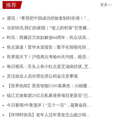
推荐
更多>>
通讯：“希望把中国成功经验复制到非洲！”——跨境电商给中非经贸带来新机遇
当前快讯:我们的家园｜“坡上的村落”甘堡藏寨 闪耀在藏羌文化走廊的明珠
时讯：西藏百万农奴解放64周年：民众话高原发展
焦点速递！普华永道报告：数字化智能化转型成为银行业新的利润增长点
世界观天下！沪指再次考验60天均线，能否支撑有效？丨就市论市
每日视讯：舌头上有小红点是艾滋病症状_艾滋病的红点会痒吗
灵活就业人员办理住房公积金注意事项
【世界热闻】景吾智能COO葛秉杰：AI颠覆传统人力，赋能酒店智慧清洁
镇江文旅集团25亿元私募债券项目更新至“已反馈”
今日要闻!中青漫评丨“五个一百”，凝聚奋跃而上的蓬勃力量
【环球时快讯】老年人过年烫发怎么能少得了“短发卷”！洋气减龄好打理，超好看