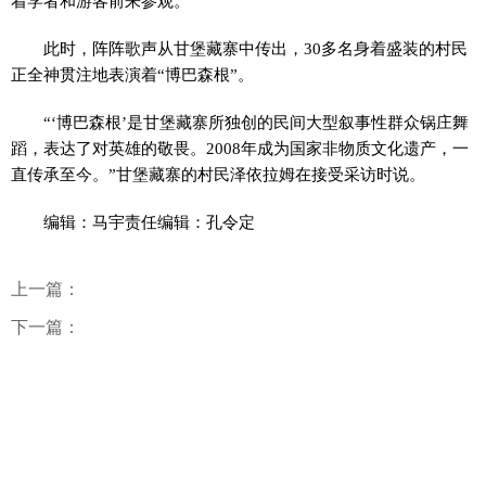
着学者和游客前来参观。
此时，阵阵歌声从甘堡藏寨中传出，30多名身着盛装的村民
正全神贯注地表演着“博巴森根”。
“‘博巴森根’是甘堡藏寨所独创的民间大型叙事性群众锅庄舞
蹈，表达了对英雄的敬畏。2008年成为国家非物质文化遗产，一
直传承至今。”甘堡藏寨的村民泽依拉姆在接受采访时说。
编辑：马宇责任编辑：孔令定
上一篇：
下一篇：