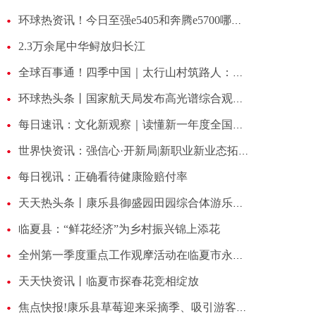
环球热资讯！今日至强e5405和奔腾e5700哪个好（英特尔xeon至强e5405什么时候上市的）
2.3万余尾中华鲟放归长江
全球百事通！四季中国｜太行山村筑路人：一座山 一条路 一个梦
环球热头条丨国家航天局发布高光谱综合观测卫星首批影像成果
每日速讯：文化新观察｜读懂新一年度全国十大考古新发现
世界快资讯：强信心·开新局|新职业新业态拓宽就业空间——就业大省扩就业观察
每日视讯：正确看待健康险赔付率
天天热头条丨康乐县御盛园田园综合体游乐园项目即将完工
临夏县：“鲜花经济”为乡村振兴锦上添花
全州第一季度重点工作观摩活动在临夏市永靖县进行
天天快资讯丨临夏市探春花竞相绽放
焦点快报!康乐县草莓迎来采摘季、吸引游客前去采摘游玩