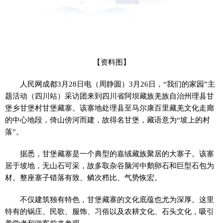
【资料图】
人民网成都3月28日电（周静圆）3月26日，“我们的家园”主
题活动（四川站）采访团来到四川省阿坝藏族羌族自治州理县甘
堡乡甘堡村甘堡藏寨。该寨地处理县至马尔康百里藏羌文化走廊
的中心地段，倚山傍河而建，故得名甘堡，藏语意为“坡上的村
落”。
据悉，甘堡藏寨是一个典型的嘉绒藏族聚居的大寨子。该寨
居于坡地，无山石可采，故多取杂谷脑河中鹅卵石和巨型石包为
材。整座寨子错落有致、鳞次栉比、气势恢宏。
不仅建筑独有特色，甘堡藏寨的文化底蕴也尤为深厚。这里
特有的锅庄、民歌、服饰、习俗以及农耕文化、石头文化，吸引