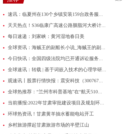
速讯：临夏州在130个乡镇安装159台政务服务自助终端一体机
天天热点！S36临康广高速公路胭脂河大桥计划于5月底全面建成
每日速递：刘家峡：黄河湿地春日美
全球资讯：海贼王的副船长小说_海贼王的副船长
今日快讯：全国四级法院均已开通诉讼服务热线，日均解决诉求5.9万件
全球速讯：转载 | 基于词嵌入技术的心理学研究: 方法及应用
观速讯丨股票行情快报：震安科技（300767）3月29日主力资金净卖出341.41万元
全球热推荐：“兰州市科普基地”在“航天510所”集中授牌
当前播报:2022年甘肃审批建设项目及规划环评2526个 涉及投资1.45万亿元
环球热资讯！甘肃黄羊抽水蓄能电站开工
乡村旅游撑起甘肃旅游市场的半壁江山