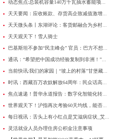
动态焦点:总装机容量140万千瓦抽水蓄能项目落户河西走廊
天天要闻：应收账款、存货高企致减值激增，大亚圣象净利润已现四连降 | 看财报
天天微头条丨东湖评论：客货邮融合为乡村振兴注入新活力
天天观天下！雪人骑士
巴基斯坦不参加“民主峰会” 官员：巴方不想加入任何集团搞对抗
通讯：“希望把中国成功经验复制到非洲！”——跨境电商给中非经贸带来新机遇
当前快讯:我们的家园｜“坡上的村落”甘堡藏寨 闪耀在藏羌文化走廊的明珠
时讯：西藏百万农奴解放64周年：民众话高原发展
焦点速递！普华永道报告：数字化智能化转型成为银行业新的利润增长点
世界观天下！沪指再次考验60天均线，能否支撑有效？丨就市论市
每日视讯：舌头上有小红点是艾滋病症状_艾滋病的红点会痒吗
灵活就业人员办理住房公积金注意事项