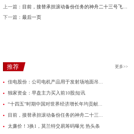
上一篇：
目前，接替承担滚动备份任务的神舟二十三号飞船已运抵酒泉卫星发射中心，长征二号F遥二十三运载火箭即将出厂启运
下一篇：
最后一页
推荐
更多>>
佳电股份：公司电机产品用于发射场地面吊装作业，属于航天发射地面支持系统配套部件 独家焦点
独家资金：早盘主力买入前10股|短讯
“十四五”时期中国对世界经济增长年均贡献率达到30%左右|热闻
目前，接替承担滚动备份任务的神舟二十三号飞船已运抵酒泉卫星发射中心，长征二号F遥二十三运载火箭即将出厂启运
太廉价！3换1，莫兰特交易筹码曝光 热头条