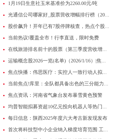
1月19日生意社玉米基准价为2260.00元/吨
光通信公司哪家好_股票营收增幅排行榜（2025年第三季度）
股价飙升！开年已有7股停牌核查，热点个股炒作“降温” 热点聚焦
当前热议!覆盖全市！行李直送，限时免费
在线旅游排名前十的股票（第三季度营收增幅排行榜）
运输概念股2026一览(名单)（2026/1/16）|焦点热闻
焦点快播：伟思医疗：实控人一致行动人拟减持公司不超3%股份
当前焦点!库里：全队都具备出色的三分能力，面对贴防我知道如何保持效率
焦点资讯：河南省气象台发布暴雪黄色预警
均普智能拟募资超10亿元投向机器人等热门项目 IPO募投项目两次延期未达预期|每日热文
每日信息：陕西2025年度六大考古新发现发布
首次将科技型中小企业纳入梯度培育范围 工信部发布管理办法_即时