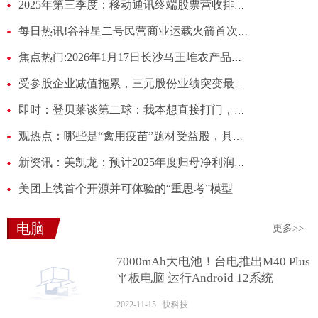
2025年第三季度：移动通讯终端股票营收排行榜
每日热讯!谷神星二号民营商业运载火箭首次飞行试验任务失利
焦点热门:2026年1月17日长沙马王堆农产品股份有限公司价格行情
受参股企业减值拖累，三元股份业绩突变最高预亏3.56亿元
即时：登贝莱谈第二球：我本想直接打门，看门将站位偏前就选了挑射
观热点：哪些是“禽用疫苗”题材受益股，具体名单如下（2026/1/16）
新资讯：美凯龙：预计2025年度归母净利润将出现亏损
美团上线首个开源并可体验的“重思考”模型
电脑
更多>>
7000mAh大电池！台电推出M40 Plus
平板电脑 运行Android 12系统
2022-11-15 快科技