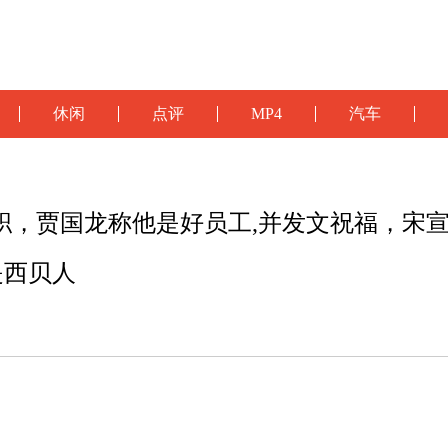
休闲
点评
MP4
汽车
职，贾国龙称他是好员工,并发文祝福，宋
是西贝人