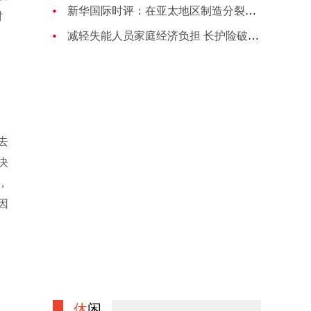
新华国际时评：在亚太地区制造分裂对抗的图谋注定失败
时
减轻失能人员家庭经济负担 长护险破局养老困境
去
决
，
因
休
闲