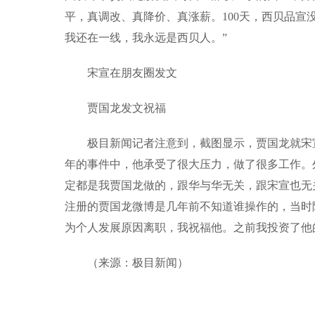
平，真调改、真降价、真涨薪。100天，西贝品
我还在一线，我永远是西贝人。”
宋宣在朋友圈发文
贾国龙发文祝福
极目新闻记者注意到，截图显示，贾国龙就宋
年的事件中，他承受了很大压力，做了很多工作。
定都是我贾国龙做的，跟华与华无关，跟宋宣也无
注册的贾国龙微博是几年前不知道谁操作的，当时
为个人发展原因离职，我祝福他。之前我投资了他
（来源：极目新闻）
标签：
宋宣
离职
贾国龙
好员工
西贝公关