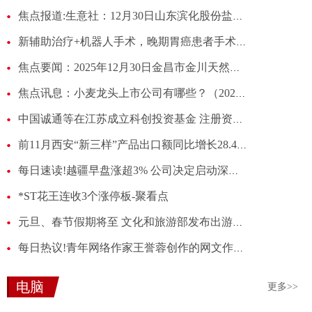
焦点报道:生意社：12月30日山东滨化股份盐酸报价
新辅助治疗+机器人手术，晚期胃癌患者手术获成功
焦点要闻：2025年12月30日金昌市金川天然农产品发展有限责任公司价格行情
焦点讯息：小麦龙头上市公司有哪些？（2025/12/30）
中国诚通等在江苏成立科创投资基金 注册资本100亿
前11月西安“新三样”产品出口额同比增长28.4% 实时
每日速读!越疆早盘涨超3% 公司决定启动深交所上市计划
*ST花王连收3个涨停板-聚看点
元旦、春节假期将至 文化和旅游部发布出游提示|滚动
每日热议!青年网络作家王誉蓉创作的网文作品《上元欢》畅销海外 东方故事，叩开世界心门
电脑
更多>>