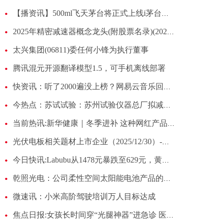
【播资讯】500ml飞天茅台将正式上线i茅台，茅台布局市场化转型迈出关键一步
2025年精密减速器概念龙头(附股票名录)(2025/12/30)
太兴集团(06811)委任何小锋为执行董事
腾讯混元开源翻译模型1.5，可手机离线部署
快资讯：听了2000遍没上榜？网易云音乐回应听歌报告被指不准：整体逻辑准确
今热点：苏试试验：苏州试验仪器总厂拟减持不超2%股份
当前热讯:新华健康｜冬季进补 这种网红产品别乱吃
光伏电板相关题材上市企业（2025/12/30）-今亮点
今日快讯:Labubu从1478元暴跌至629元，黄牛“赔惨了”不收了
乾照光电：公司柔性空间太阳能电池产品的抗辐照性能已实现突破
微速讯：小米高阶驾驶培训万人目标达成
焦点日报:女孩长时间穿“光腿神器”进急诊 医生：注意四类风险