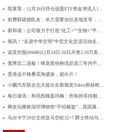
凯莱英：12月26日持仓该股ETF资金净流入1059.07万元，3日累计净流入1926.48万元 视焦点讯
前费耶诺德队友：米兰需要信任圣地亚哥，要对他有信心
新和成：公司致力于打造“化工+”“生物+”平台，不断丰富产品线
视讯！“走进中华文明”中尼文化交流活动走进尼泊尔校园
诺亚控股(06686)12月24日-26日斥资2.19万美元回购1.096万股
复牌后二连板！锋龙股份称优必选三年内不存在通过公司重组上市的计划或安排
贵港这片格桑花海盛放，超出片！
小鹏汽车联合北大提出全新视觉Token剪枝框架 头条
每日速讯：和讯投顾盖祎楠：所有的等待都有回响，26年起飞正当时
网友玩梗称深圳博物馆“不怕被盗”，其因展品接地气而出圈
马尔卡宁29分文班亚马空砍32+7 爵士终结马刺8连胜_讯息