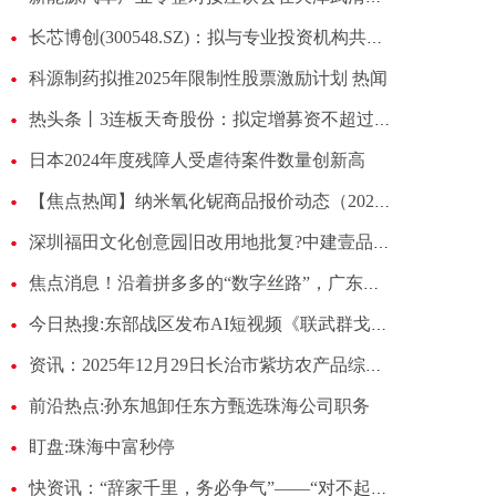
长芯博创(300548.SZ)：拟与专业投资机构共同投资合伙企业
科源制药拟推2025年限制性股票激励计划 热闻
热头条丨3连板天奇股份：拟定增募资不超过9.77亿元 用于面向汽车行业应用的机器人具身智能系统研发中心建设项目等
日本2024年度残障人受虐待案件数量创新高
【焦点热闻】纳米氧化铌商品报价动态（2025-12-29）
深圳福田文化创意园旧改用地批复?中建壹品已竞得该项目开发权
焦点消息！沿着拼多多的“数字丝路”，广东小家电走上西部餐桌
今日热搜:东部战区发布AI短视频《联武群戈斩“独”道》
资讯：2025年12月29日长治市紫坊农产品综合交易市场有限公司价格行情
前沿热点:孙东旭卸任东方甄选珠海公司职务
盯盘:珠海中富秒停
快资讯：“辞家千里，务必争气”——“对不起”我没有做到