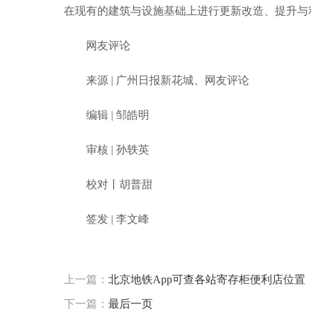
在现有的建筑与设施基础上进行更新改造、提升与
网友评论
来源 | 广州日报新花城、网友评论
编辑 | 邹皓明
审核 | 孙轶英
校对丨胡普甜
签发 | 李文峰
标签：
花城
史努比
广东省
主题公园
主题乐园
上一篇：
北京地铁App可查各站寄存柜便利店位置
下一篇：
最后一页