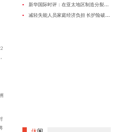
新华国际时评：在亚太地区制造分裂对抗的图谋注定失败
减轻失能人员家庭经济负担 长护险破局养老困境
2
，
洲
对
将
休
闲