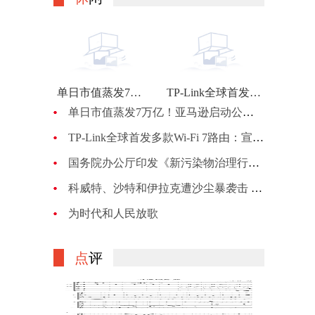
单日市值蒸发7万亿！亚马逊启动公司最大规模裁员：计划裁员约1万人
TP-Link全球首发多款Wi-Fi 7路由：宣称BE900的峰值网速可达24Gbps
单日市值蒸发7万亿！亚马逊启动公司最大规模裁员：计划裁员约1万人
TP-Link全球首发多款Wi-Fi 7路由：宣称BE900的峰值网速可达24Gbps
国务院办公厅印发《新污染物治理行动方案》
科威特、沙特和伊拉克遭沙尘暴袭击 机场、机关等关闭
为时代和人民放歌
点
评