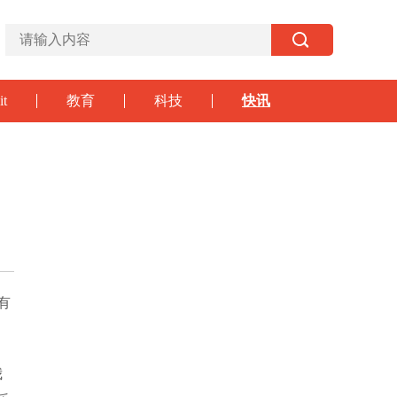
it
教育
科技
快讯
有
我