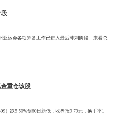
阶段
州亚运会各项筹备工作已进入最后冲刺阶段。来看总
A基金重仓该股
609）跌5 50%创60日新低，收盘报9 79元，换手率1