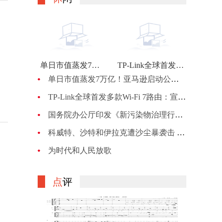
单日市值蒸发7万亿！亚马逊启动公司最大规模裁员：计划裁员约1万人
TP-Link全球首发多款Wi-Fi 7路由：宣称BE900的峰值网速可达24Gbps
单日市值蒸发7万亿！亚马逊启动公司最大规模裁员：计划裁员约1万人
TP-Link全球首发多款Wi-Fi 7路由：宣称BE900的峰值网速可达24Gbps
国务院办公厅印发《新污染物治理行动方案》
科威特、沙特和伊拉克遭沙尘暴袭击 机场、机关等关闭
为时代和人民放歌
点
评