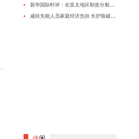
新华国际时评：在亚太地区制造分裂对抗的图谋注定失败
减轻失能人员家庭经济负担 长护险破局养老困境
休
闲