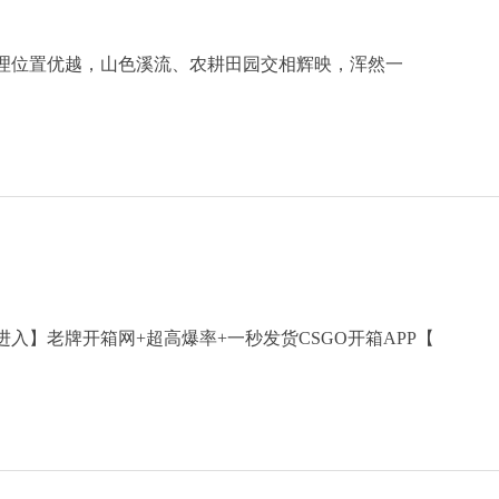
理位置优越，山色溪流、农耕田园交相辉映，浑然一
击进入】老牌开箱网+超高爆率+一秒发货CSGO开箱APP【