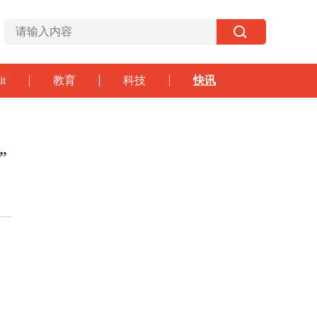
it
教育
科技
快讯
”