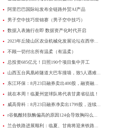
阿里巴巴国际站发布全链路外贸AI产品
男子空中技巧世锦赛（男子空中技巧）
数据入表施行在即 数据资产化时代开启
2023年丘陵山区农业机械化发展论坛在西华大学举行
不顾一切付出所有温柔（有温柔）
总投资685亿元！日照190个项目集中开工
山西五台凤凰岭隧道大巴车撞墙，致5人遇难3人重伤
东江环保：8月23日融券卖出400股，融资融券余额1.06亿元
就在本周！临夏州篮球队将代表甘肃省征战！
威高骨科：8月23日融券净卖出1799股，连续3日累计净卖出3.28万股
r谷氨酰转肽酶偏高的原因124会导致胸闷么（r 谷氨酰转肽酶偏高）
兰合铁路进展顺利：临夏、甘南将迎来铁路时代