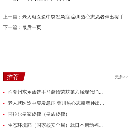
上一篇：
老人就医途中突发急症 栾川热心志愿者伸出援手
下一篇：
最后一页
推荐
更多>>
临夏州东乡族选手马馨怡荣获第六届现代诵读艺术盛典总展演“民族诵读未来之星”等称号
老人就医途中突发急症 栾川热心志愿者伸出援手
阿拉尔皇家旋律（皇族旋律）
生态环境部（国家核安全局）就日本启动福岛核污染水排海答记者问