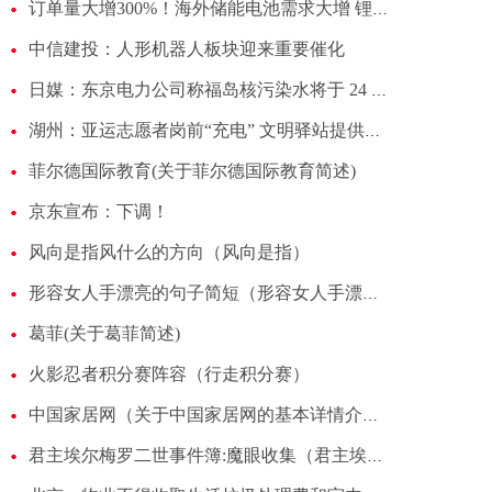
订单量大增300%！海外储能电池需求大增 锂电池企业加快步伐扩产
中信建投：人形机器人板块迎来重要催化
日媒：东京电力公司称福岛核污染水将于 24 日下午排海
湖州：亚运志愿者岗前“充电” 文明驿站提供多项服务
菲尔德国际教育(关于菲尔德国际教育简述)
京东宣布：下调！
风向是指风什么的方向（风向是指）
形容女人手漂亮的句子简短（形容女人手漂亮的句子）
葛菲(关于葛菲简述)
火影忍者积分赛阵容（行走积分赛）
中国家居网（关于中国家居网的基本详情介绍）
君主埃尔梅罗二世事件簿:魔眼收集（君主埃尔梅罗二世事件簿）