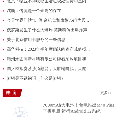
北京：物业不得收取生活垃圾处理费和室内装修押金
沈鹏：传统是一个崇高的存在
今天学霸们站“C”位 余杭仁和表彰75组优秀考生家庭
俄罗斯发生了什么大爆炸 莫斯科传出爆炸声后俄多个机场关闭 基本情况讲解
关于北京信用卡服务的一些信息
高华科技：2023年半年度确认的资产减值损失和信用减值损失总额为854万元
赣州永固高新材料有限公司碎石采购项目和机制砂采购项目中标公示
国乒模拟赛莎莎负蒯曼，大胖输向鹏，大魔王女儿当球童，网友大赞
炭钢是不锈钢吗（什么是炭钢）
电脑
更多>>
7000mAh大电池！台电推出M40 Plus
平板电脑 运行Android 12系统