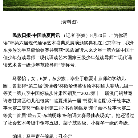
(资料图)
民族日报·中国临夏网讯
（记者 张姝）8月20日，“为你诵
读”杯第六届现代诵读艺术盛典总展演颁奖典礼在北京举行，我州
东乡族选手马馨怡参赛并荣获“民族诵读未来之星”“第六届中国十
佳少年范读导师”“现代诵读艺术国家三级少年范读导师”“现代诵
读艺术省一级少年范读导师”等称号。
马馨怡，女，6岁，东乡族，毕业于临夏市京师幼学幼儿
园，曾获得“第二届‘朗读者’杯微哈佛英语绘本朗诵大赛幼儿组一
等奖”“第八季中国好猫步甘肃区铜奖”“2022第十一届澳门钢琴邀
请赛甘肃区幼儿组银奖”“临夏州第一届‘书香润临夏’亲子绘本故
事大赛二等奖”“临夏州第二届‘书香润临夏’亲子绘本故事大赛二
等奖”“首届‘碧云天·东城明珠’杯朗诵大赛最佳表现奖”。她还通过
了社会艺术考级中钢琴五级、架子鼓四级、小提琴一级的考级。
编辑：马宇责任编辑：孔令定