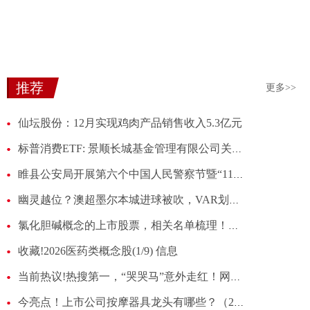
推荐
更多>>
仙坛股份：12月实现鸡肉产品销售收入5.3亿元
标普消费ETF: 景顺长城基金管理有限公司关于景顺长城标普消费精选交易型开放式指数证券投资基金(QDII)二级市场交易价格溢价风险提示公告
睢县公安局开展第六个中国人民警察节暨“110宣传日”宣传活动
幽灵越位？澳超墨尔本城进球被吹，VAR划线时对方球员成为残影
氯化胆碱概念的上市股票，相关名单梳理！（2026/1/9）
收藏!2026医药类概念股(1/9) 信息
当前热议!热搜第一，“哭哭马”意外走红！网友：真是马“倒”成功了
今亮点！上市公司按摩器具龙头有哪些？（2026/1/9）