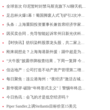
全球首次 印尼暂时封禁马斯克旗下AI聊天机器人
足总杯火爆1幕！葡国脚废人式飞铲引2次冲突，热刺维拉数十人干架-微速讯
头条：上海重阳投资董事长兼首席经济学家王庆：风险偏好因素对资本市场的影响将趋于弱化
因买卖合同，先导智能起诉常州日新光伏科技有限公司|微速讯
【时快讯】纺织染料股票龙头股，共二家上市公司，先收藏起来！
刚来就想走？上海海港新外援：踢中超是为积累经验，盼将来回日本 独家
“大牛股”披露停牌核查结果，下周一复牌 今日视点
信达地产：公司打造不动产资产管理第二增长曲线
每日聚焦：连云港海州：“夜经济”激活古城新活力
新华视评·破除“年终形式主义”丨警惕年终总结AI“代笔”滋生“指尖敷衍” 天天快报
今日热讯：会飞的才是低空经济吗？
Piper Sandler上调Stellantis目标价至15美元