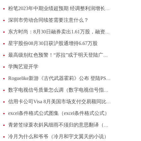
粉笔2023年中期业绩超预期 经调整利润增长超200%
深圳市劳动合同续签需要注意什么？
东方时尚：8月30日融券卖出1.61万股，融资融券余额6441.45万元
星宇股份08月30日获沪股通增持6.67万股
最高级别红色预警！“苏拉”或于明天登陆广东 局地将有大暴雨
学陶艺迎开学
Roguelike新游《古代武器霍莉》公布 登陆PS5/PC
数字电视信号质量怎么调（数字电视信号指标）
信用卡公司Visa 8月美国市场支付交易额同比增长7%。8月全球交易额同比增长10%。
excel条件格式公式图集（excel条件格式公式）
青箬笠绿蓑衣斜风细雨不须归的意思翻译（青箬笠绿蓑衣斜风细雨不须归的意思）
冷月为什么和爷爷（冷月和宇文翼天的小说）