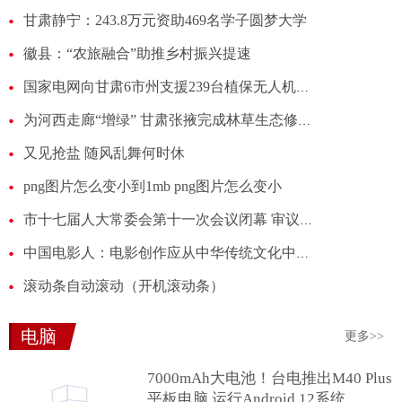
甘肃静宁：243.8万元资助469名学子圆梦大学 ​
徽县：“农旅融合”助推乡村振兴提速
国家电网向甘肃6市州支援239台植保无人机助力抗旱减灾
为河西走廊“增绿” 甘肃张掖完成林草生态修复建设547万亩
又见抢盐 随风乱舞何时休
png图片怎么变小到1mb png图片怎么变小
市十七届人大常委会第十一次会议闭幕 审议医养结合、养老服务设施建设和运营管理工作情况等报告韩松主持并讲话
中国电影人：电影创作应从中华传统文化中汲取力量
滚动条自动滚动（开机滚动条）
电脑
更多>>
7000mAh大电池！台电推出M40 Plus
平板电脑 运行Android 12系统