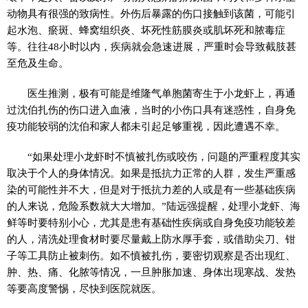
动物具有很强的致病性。外伤后暴露的伤口接触到该菌，可能引
起水泡、瘀斑、蜂窝组织炎、坏死性筋膜炎或肌坏死和脓毒症
等。往往48小时以内，疾病就会急速进展，严重时会导致截肢甚
至危及生命。
医生推测，极有可能是维隆气单胞菌寄生于小龙虾上，再通
过沈伯扎伤的伤口进入血液，当时的小伤口具有迷惑性，自身免
疫功能较弱的沈伯和家人都未引起足够重视，因此遭遇不幸。
“如果处理小龙虾时不慎被扎伤或咬伤，问题的严重程度其实
取决于个人的身体情况。如果是抵抗力正常的人群，发生严重感
染的可能性并不大，但是对于抵抗力差的人或是有一些基础疾病
的人来说，危险系数就大大增加。”陆远强提醒，处理小龙虾、海
鲜等时要特别小心，尤其是患有基础性疾病或自身免疫功能较差
的人，清洗处理食材时要尽量戴上防水厚手套，或借助尖刀、钳
子等工具防止被刺伤。如不慎被扎伤，要密切观察是否出现红、
肿、热、痛、化脓等情况，一旦肿胀加速、身体出现寒战、发热
等要高度警惕，尽快到医院就医。