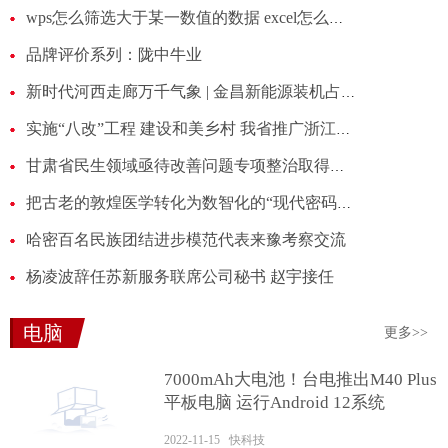
wps怎么筛选大于某一数值的数据 excel怎么筛选大于某一数值的数据
品牌评价系列：陇中牛业
新时代河西走廊万千气象 | 金昌新能源装机占比突破70%
实施“八改”工程 建设和美乡村 我省推广浙江“千万工程”经验全面推进乡村振兴
甘肃省民生领域亟待改善问题专项整治取得阶段性成效
把古老的敦煌医学转化为数智化的“现代密码” “敦煌医学数据库”首发
哈密百名民族团结进步模范代表来豫考察交流
杨凌波辞任苏新服务联席公司秘书 赵宇接任
电脑
更多>>
7000mAh大电池！台电推出M40 Plus
平板电脑 运行Android 12系统
2022-11-15 快科技