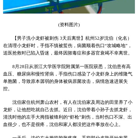
(资料图片)
【男子洗小龙虾被刺伤 3天后离世】杭州52岁沈伯（化名）
在清理小龙虾时，手指不慎被蜇伤，病菌顺着伤口“攻城略地”，
送医抢救时已陷入昏迷，最终因脓毒症和多器官衰竭不幸离世。
8月28日从浙江大学医学院附属第一医院获悉，沈伯患有高
血压、糖尿病和慢性肾病，手指伤口感染了小龙虾身上的维隆气
单胞菌，导致原本孱弱的身体被病原菌攻击，病情急速进展失
控。
沈伯家住杭州萧山农村，有人在沈伯家及周边的田里养了小
龙虾，让他想吃就自己去抓。近日，沈伯带着小孙子去抓龙虾，
清洗时他的左手大拇指被锋利的“虾枪”刺伤，当时伤口不深、出
血很少，也不是很疼，沈伯和家人都没把这件事放在心上。
一天后，沈伯左大拇指肿胀疼痛，手指部分皮肤开始发黑。