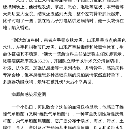
硬撑到晚上，他出现发烧、寒战、恶心、呕吐等症状，本想着等
天亮后去大医院。结果还没熬到天亮，整个左前臂都肿胀起来、
比平时粗了一圈，就在给儿子打电话讲述病情时，他一头栽倒在
地，陷入昏迷。
“到达急诊科时，患者左手臂皮肤发黑、出现星星点点的黑色
水泡，左手拇指整节已发黑。出现严重脓毒症和脓毒性休克，生
命体征极其不稳定。”浙大一院急诊科主任陆远强主任医师表示，
脓毒症病死率高达35.3%，其团队立即予以手术充分清创切排、
补液、抗休克、加强抗感染等一系列抢救，并请骨科、感染病科
专家会诊，但本身罹患多种基础疾病的沈伯病情依然直转急下，
多脏器功能衰竭，最终在被扎伤3天后不幸离世。
病原菌感染示意图
一个小伤口，何以致命？沈伯的血液送检显示，他感染了维
隆气单胞菌（又叫“维氏气单胞菌”），一种革兰氏阴性兼性厌氧
杆菌，为气单胞菌属细菌。它广泛分布于淡水、海水、污水、土
壤中，是人、畜以及水产动物共患病的病原菌，对人和多种水生