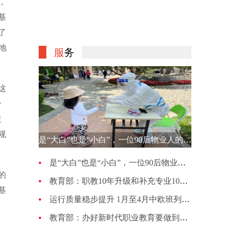
，
基
了
地
服
务
这
一
盖
规
是“大白”也是“小白”，一位90后物业人的选择
是“大白”也是“小白”，一位90后物业人的选择
的
教育部：职教10年升级和补充专业1007种 更新幅度超70%
基
运行质量稳步提升 1月至4月中欧班列累计开行4813列
教育部：办好新时代职业教育要做到五个“必须坚持”