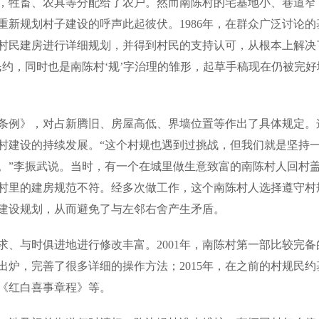
制，牲畜、农具等分配给了农户。然而南陈村的宅基地小、巷道窄
新规划村子建设的呼声此起彼伏。1986年，在群众广泛讨论的
村民建房进行详细规划，并得到村民的支持认可，从根本上解决
约，同时也是南陈村‘规’字治理的雏形，起草手稿现在仍被完好
房条例》，对占新腾旧、房屋高低、界墙位置等作出了具体规定。
村建设的持续发展。“这个村规也遇到过挑战，但我们就是坚持
。”李振武说。当时，有一个在城里做生意致富的南陈村人回村
村里的建房规范不符。经多次做工作，这个南陈村人选择遵守村
建设规划，从而避免了与左邻右舍产生矛盾。
、与时俱进地进行修改丰富。2001年，南陈村第一部比较完备
》出炉，完善了很多详细的操作方法；2015年，在之前的村规民约
《红白喜事章程》等。