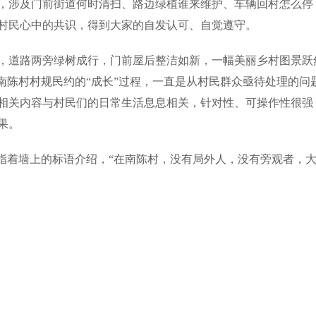
，涉及门前街道何时清扫、路边绿植谁来维护、车辆回村怎么停
村民心中的共识，得到大家的自发认可、自觉遵守。
，道路两旁绿树成行，门前屋后整洁如新，一幅美丽乡村图景跃
南陈村村规民约的“成长”过程，一直是从村民群众亟待处理的问
相关内容与村民们的日常生活息息相关，针对性、可操作性很强
果。
武指着墙上的标语介绍，“在南陈村，没有局外人，没有旁观者，