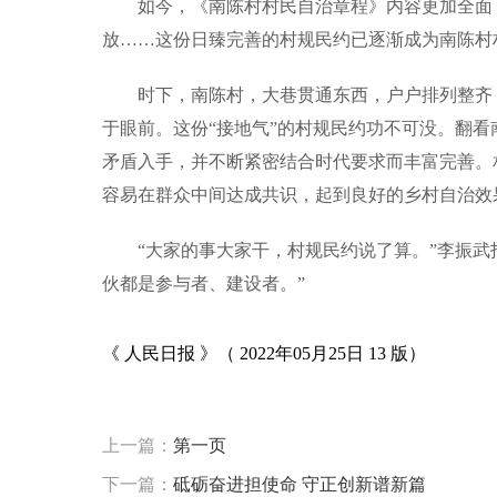
如今，《南陈村村民自治章程》内容更加全面
放……这份日臻完善的村规民约已逐渐成为南陈村
时下，南陈村，大巷贯通东西，户户排列整齐
于眼前。这份“接地气”的村规民约功不可没。翻看
矛盾入手，并不断紧密结合时代要求而丰富完善。
容易在群众中间达成共识，起到良好的乡村自治效
“大家的事大家干，村规民约说了算。”李振
伙都是参与者、建设者。”
《 人民日报 》（ 2022年05月25日 13 版）
标签：
上一篇：
第一页
下一篇：
砥砺奋进担使命 守正创新谱新篇