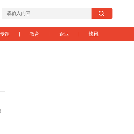
专题
教育
企业
快讯
，
积