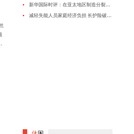
新华国际时评：在亚太地区制造分裂对抗的图谋注定失败
减轻失能人员家庭经济负担 长护险破局养老困境
然
题
，
大
休
闲